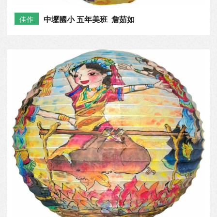
中壢國小 五年美班 詹茹如
佳作
北勢國小 六年庚班 宋怡萱
佳作