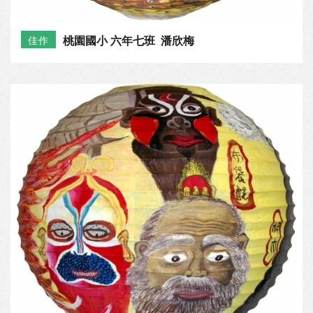
桃園國小 六年七班 潘欣梅
佳作
新坡國小 五年庚班 李佩芸
佳作