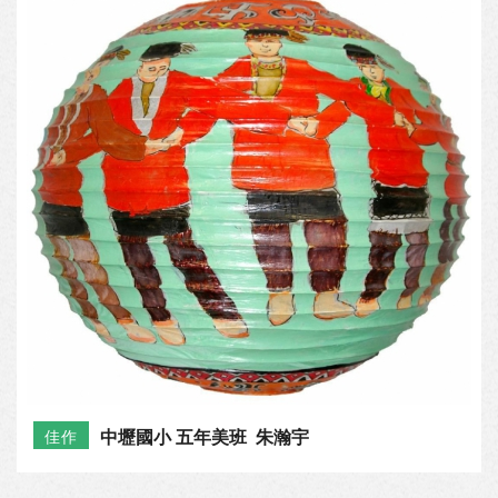
中壢國小 五年美班 朱瀚宇
佳作