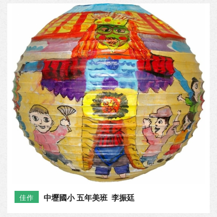
大園國小 五年三班 莊絲伃
特優
中壢國小 五年美班 李振廷
佳作