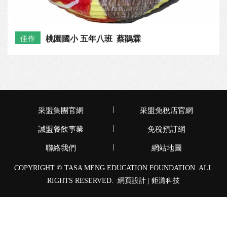
桃園國小 五年八班 蔡鵑霖
佳作
北勢國小 六年辛班 胡政琦
佳作