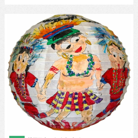
興仁國小 六年一班 夏子嵐
優選