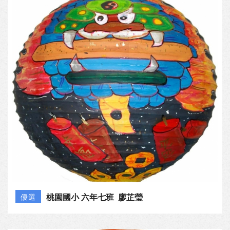
桃園國小 六年七班 廖芷瑩
優選
桃園國小 四年七班 劉芳柔
佳作