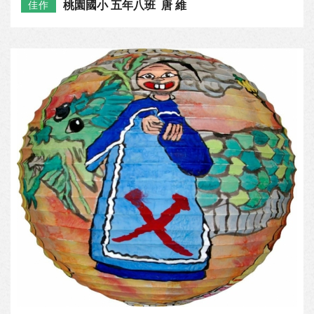
桃園國小 五年八班 唐 維
佳作
圳頭國小 六年甲班 許芳榕
優選