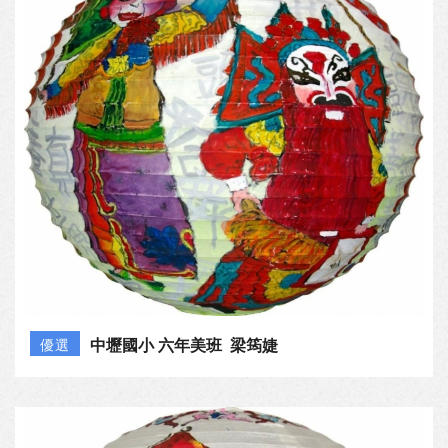
中壢國小 六年美班 梁筠婕
優選
桃園國小 三年八班 陳欣孟
佳作