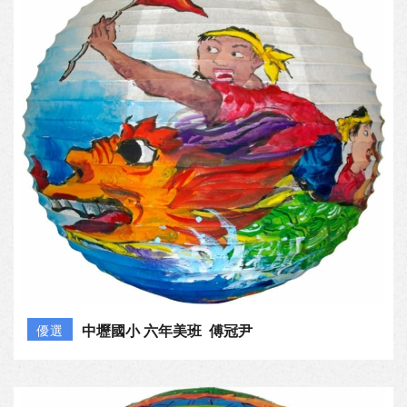
中壢國小 六年美班 傅冠尹
優選
桃園國小 四年七班 黃瀚霆
佳作