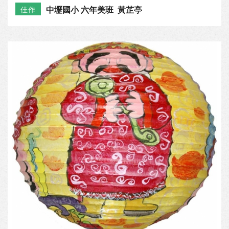
中壢國小 六年美班 黃芷亭
佳作
田心國小 六年二班 吳柔瑾
佳作