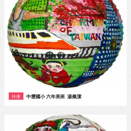
中壢國小 六年美班 湯佩潔
特優
桃園國小 四年七班 張愛眉
佳作