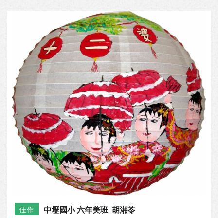
大園國小 五年五班 林 妍
優選
中壢國小 六年美班 胡湘苓
佳作