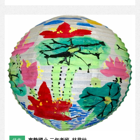
東勢國小 二年孝班 林君紘
佳作