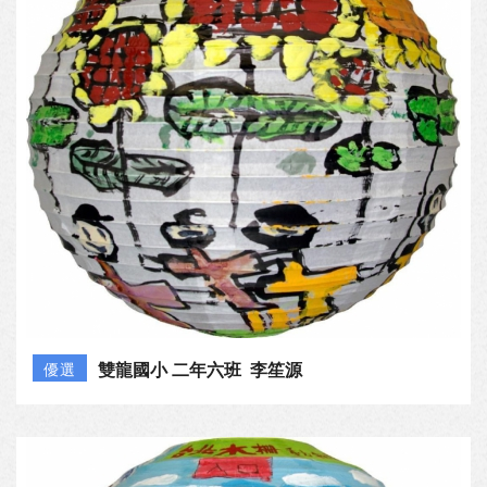
雙龍國小 二年六班 李笙源
優選