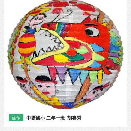
中壢國小 二年一班 胡睿秀
佳作