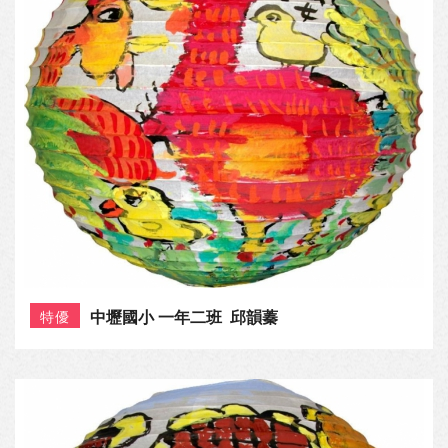
中壢國小 一年二班 邱韻蓁
特優