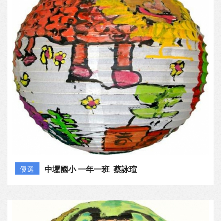
中壢國小 一年一班 蔡詠瑄
優選