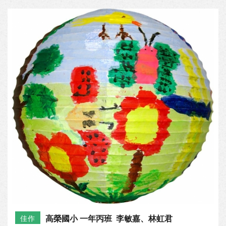
高榮國小 一年丙班 李敏嘉、林虹君
佳作