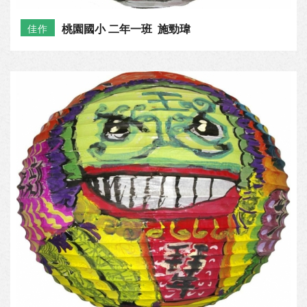
桃園國小 二年一班 施勁瑋
佳作