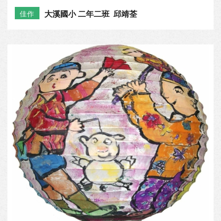
大溪國小 二年二班 邱靖荃
佳作