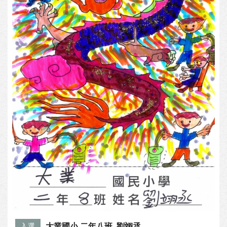
大業國小 二年八班 劉翊丞
入選