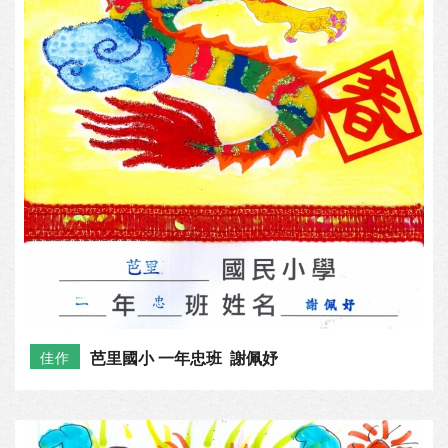
芭里國小 一年忠班 謝佩妤
佳作