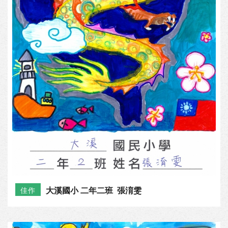
大溪國小 二年二班 張淯雯
佳作