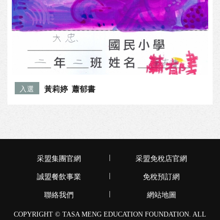
黃莉婷 蕭郁書
入選