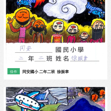
同安國小 二年二班 徐振聿
佳作